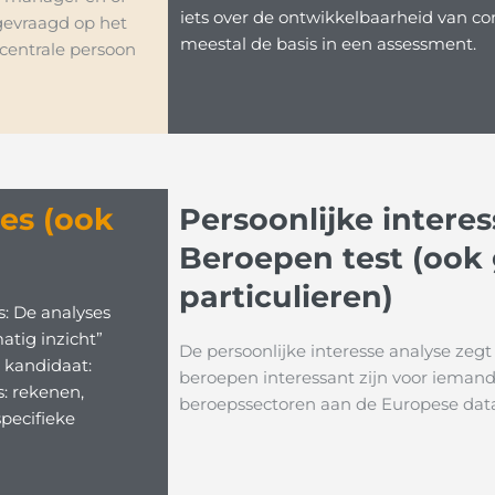
iets over de ontwikkelbaarheid van co
gevraagd op het
meestal de basis in een assessment.
 centrale persoon
ses (ook
Persoonlijke interes
Beroepen test (ook 
particulieren)
: De analyses
matig inzicht”
De persoonlijke interesse analyse zegt
 kandidaat:
beroepen interessant zijn voor iema
: rekenen,
beroepssectoren aan de Europese da
specifieke