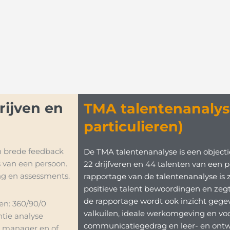
rijven en
TMA talentenanalys
particulieren)
n brede feedback
De TMA talentenanalyse is een objec
s van een persoon.
22 drijfveren en 44 talenten van een p
ng en assessments.
rapportage van de talentenanalyse is 
positieve talent bewoordingen en zeg
de rapportage wordt ook inzicht gege
en: 360/90/0
valkuilen, ideale werkomgeving en vo
tie analyse
communicatiegedrag en leer- en ontwik
d manager en of