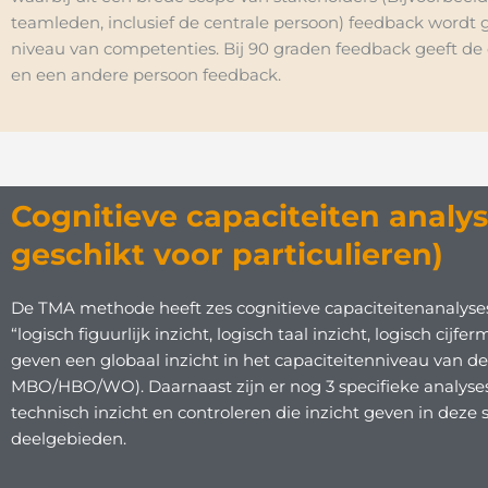
teamleden, inclusief de centrale persoon) feedback wordt 
niveau van competenties. Bij 90 graden feedback geeft de
en een andere persoon feedback.
Cognitieve capaciteiten analy
geschikt voor particulieren)
De TMA methode heeft zes cognitieve capaciteitenanalyses
“logisch figuurlijk inzicht, logisch taal inzicht, logisch cijfer
geven een globaal inzicht in het capaciteitenniveau van de
MBO/HBO/WO). Daarnaast zijn er nog 3 specifieke analyses
technisch inzicht en controleren die inzicht geven in deze 
deelgebieden.