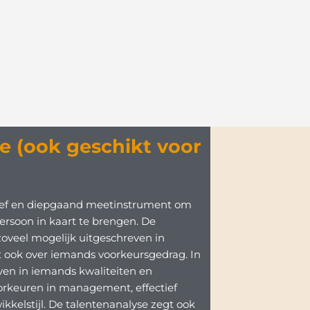
e (ook geschikt voor
tief en diepgaand meetinstrument om
ersoon in kaart te brengen. De
zoveel mogelijk uitgeschreven in
t ook over iemands voorkeursgedrag. In
ven in iemands kwaliteiten en
orkeuren in management, effectief
kelstijl. De talentenanalyse zegt ook